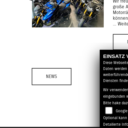
Wir fre
große 
Motorrä
können
... Weit
EINSATZ
Diese Webseit
Daten werden 
weiterführend
NEWS
Diensten finde
Wir verwenden
eingebunden 
Bitte hake da
Google
Optional kann 
Detailierte I