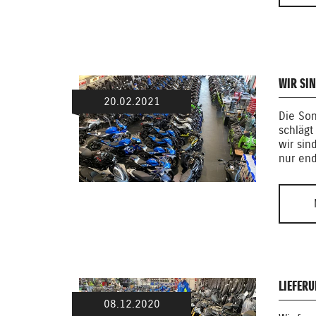
WIR SIN
20.02.2021
Die Son
schlägt
wir sin
nur end
LIEFER
08.12.2020