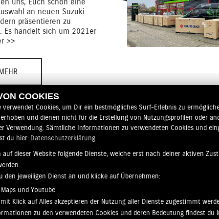
uen uns, Euch schon eine
Auswahl an neuen Suzuki
dern präsentieren zu
. Es handelt sich um 2021er
er >>
MEHR
 VON COOKIES
e verwendet Cookies, um Dir ein bestmögliches Surf-Erlebnis zu ermögliche
erhoben und dienen nicht für die Erstellung von Nutzungsprofilen oder an
er Verwendung. Sämtliche Informationen zu verwendeten Cookies und ei
st du hier:
Datenschutzerklärung
 auf dieser Website folgende Dienste, welche erst nach deiner aktiven Zu
werden.
<
1
2
3
4
>
zu den jeweiligen Dienst an und klicke auf Übernehmen:
 Maps und Youtube
mit Klick auf Alles akzeptieren der Nutzung aller Dienste zugestimmt werd
nformationen zu den verwendeten Cookies und deren Bedeutung findest du i