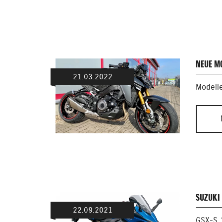
NEUE M
21.03.2022
Modell
SUZUKI 
22.09.2021
GSX-S 