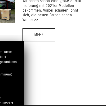
Wir haben schon eine große Suzuki
Lieferung mit 2021er Modellen
bekommen. Vorbei schauen lohnt
sich, die neuen Farben sehen ...
Weiter >>
MEHR
n. Diese
derer
ngebundenen
stimmung
en
n unserer