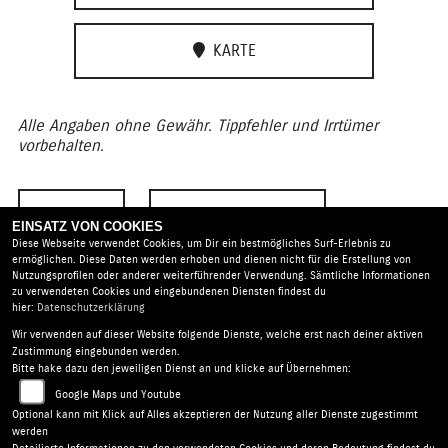
KARTE
Alle Angaben ohne Gewähr. Tippfehler und Irrtümer
vorbehalten.
ZURÜCK
TEILEN
EINSATZ VON COOKIES
Diese Webseite verwendet Cookies, um Dir ein bestmögliches Surf-Erlebnis zu
ermöglichen. Diese Daten werden erhoben und dienen nicht für die Erstellung von
Nutzungsprofilen oder anderer weiterführender Verwendung. Sämtliche Informationen
zu verwendeten Cookies und eingebundenen Diensten findest du
hier:
Datenschutzerklärung
Wir verwenden auf dieser Website folgende Dienste, welche erst nach deiner aktiven
BikerWorld Rosenow |
Alt-Mahlsdorf 106 | 12623 Berlin |
Zustimmung eingebunden werden.
Deutschland
Bitte hake dazu den jeweiligen Dienst an und klicke auf Übernehmen:
AGB
|
Impressum
|
Datenschutz
|
Disclaimer
|
Google Maps und Youtube
Barrierefreiheit
|
Batterieverordnung
Optional kann mit Klick auf Alles akzeptieren der Nutzung aller Dienste zugestimmt
werden